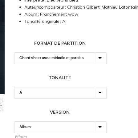
Interprète : Bleu Jeans Bleu
7,00 $
Auteur/compositeur : Christian Gilbert, Mathieu Lafontai
à
Album : Franchement wow
180,00 $
Tonalité originale : A
FORMAT DE PARTITION
TONALITE
VERSION
Effacer