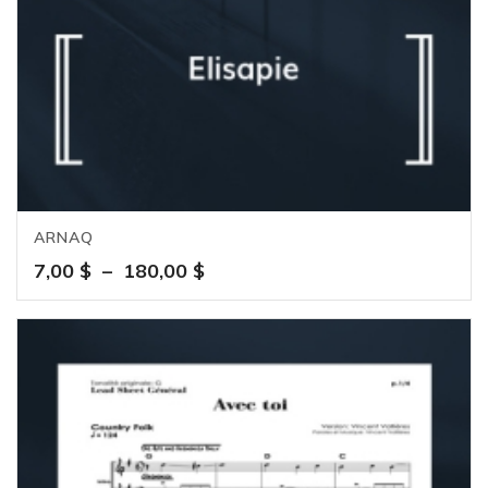
ARNAQ
Plage
7,00
$
–
180,00
$
de
prix :
7,00 $
à
180,00 $