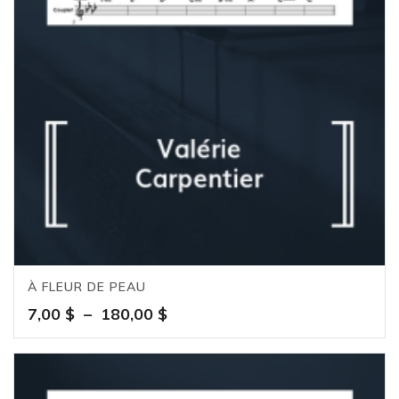
À FLEUR DE PEAU
Plage
7,00
$
–
180,00
$
de
prix :
7,00 $
à