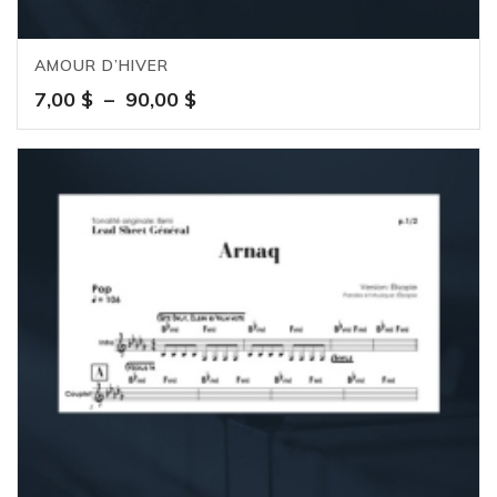
AMOUR D’HIVER
Plage
7,00
$
–
90,00
$
de
prix :
7,00 $
à
90,00 $