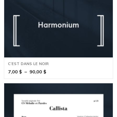
5.00
C’EST DANS LE NOIR
Plage
7,00
$
–
90,00
$
de
prix :
7,00 $
à
90,00 $