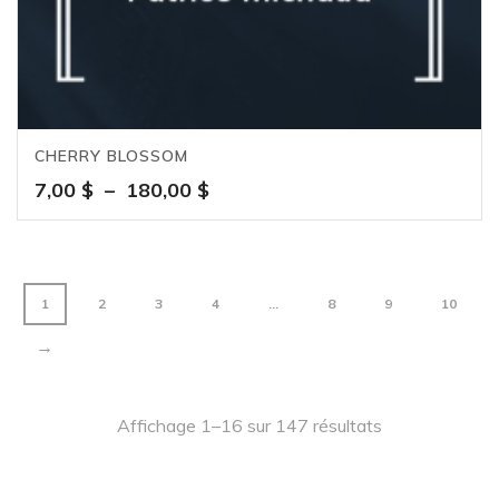
CHERRY BLOSSOM
Plage
7,00
$
–
180,00
$
de
prix :
7,00 $
à
1
2
3
4
…
8
9
10
180,00 $
→
Affichage 1–16 sur 147 résultats