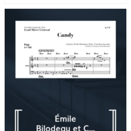
de
prix :
7,00 $
à
180,00 $