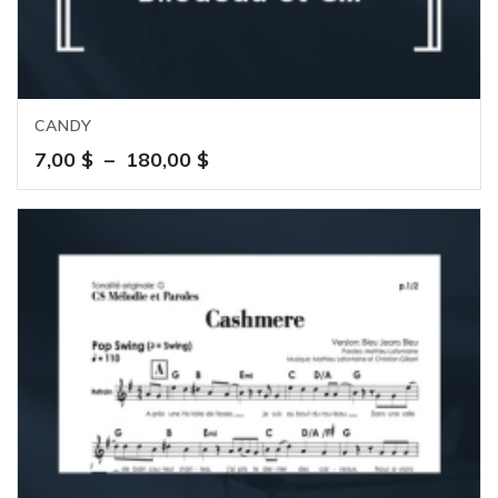
CANDY
Plage
7,00
$
–
180,00
$
de
prix :
7,00 $
à
180,00 $