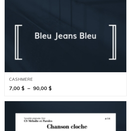
CASHMERE
Plage
7,00
$
–
90,00
$
de
prix :
7,00 $
à
90,00 $