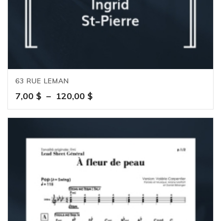
63 RUE LEMAN
Plage
7,00
$
–
120,00
$
de
prix :
7,00 $
à
120,00 $