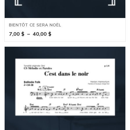
BIENTÔT CE SERA NOËL
Plage
7,00
$
–
40,00
$
de
prix :
7,00 $
à
40,00 $