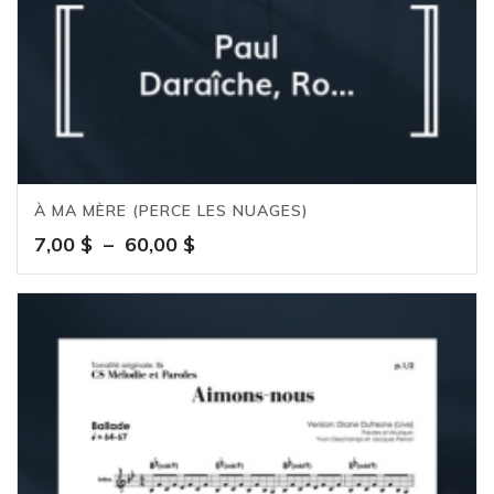
À MA MÈRE (PERCE LES NUAGES)
Plage
7,00
$
–
60,00
$
de
prix :
7,00 $
à
60,00 $