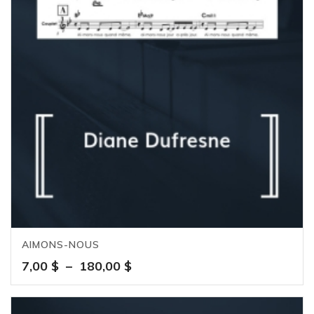
AIMONS-NOUS
Plage
7,00
$
–
180,00
$
de
prix :
7,00 $