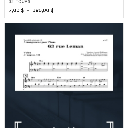
33 TOURS
Plage
7,00
$
–
180,00
$
de
prix :
7,00 $
à
180,00 $