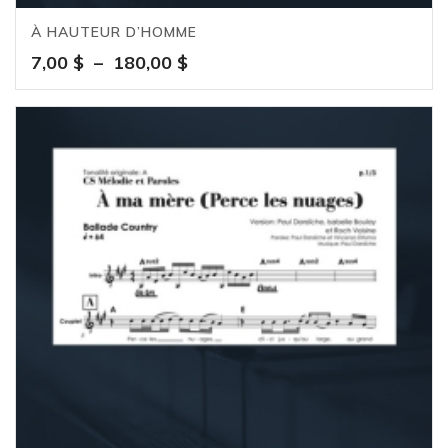
À HAUTEUR D’HOMME
Plage
7,00
$
–
180,00
$
de
prix :
7,00 $
à
180,00 $