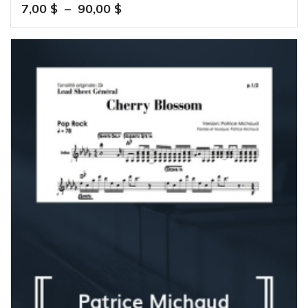
Plage
7,00
$
–
90,00
$
de
prix :
7,00 $
à
90,00 $