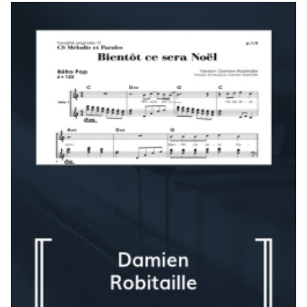
prix :
7,00 $
à
180,00 $