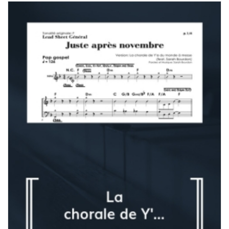
prix :
7,00 $
à
180,00 $