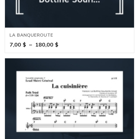
LA BANQUEROUTE
Plage
7,00
$
–
180,00
$
de
prix :
7,00 $
à
180,00 $