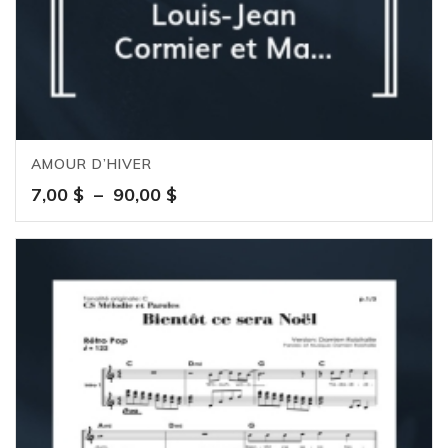
AMOUR D’HIVER
Plage
7,00
$
–
90,00
$
de
prix :
7,00 $
à
90,00 $