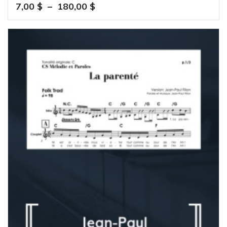
Plage
7,00
$
–
180,00
$
de
prix :
7,00 $
à
180,00 $