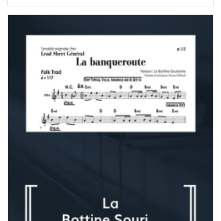
de
prix :
7,00 $
à
90,00 $