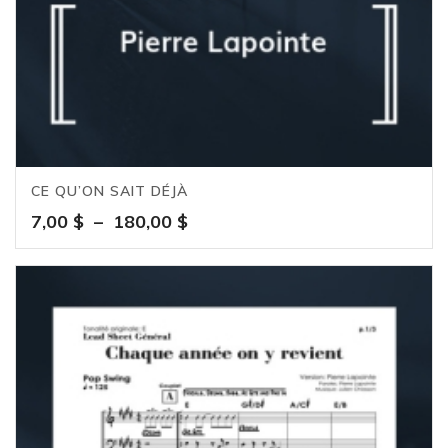
CE QU’ON SAIT DÉJÀ
Plage
7,00
$
–
180,00
$
de
prix :
7,00 $
à
180,00 $