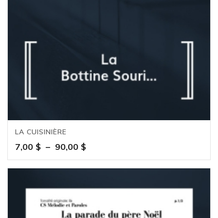
LA CUISINIÈRE
Plage
7,00
$
–
90,00
$
de
prix :
7,00 $
à
90,00 $