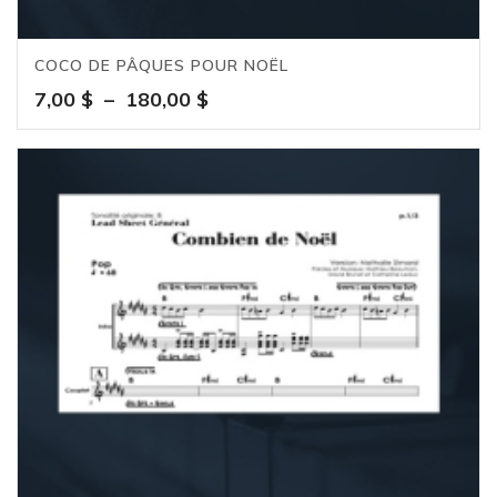
COCO DE PÂQUES POUR NOËL
Plage
7,00
$
–
180,00
$
de
prix :
7,00 $
à
180,00 $