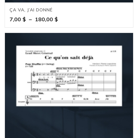
ÇA VA, J’AI DONNÉ
Plage
7,00
$
–
180,00
$
de
prix :
7,00 $
à
180,00 $