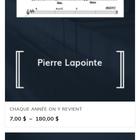
CHAQUE ANNÉE ON Y REVIENT
Plage
7,00
$
–
180,00
$
de
prix :
7,00 $