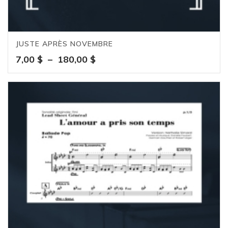
JUSTE APRÈS NOVEMBRE
Plage
7,00
$
–
180,00
$
de
prix :
7,00 $
à
180,00 $