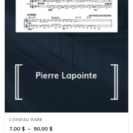
L’OISEAU RARE
Plage
7,00
$
–
90,00
$