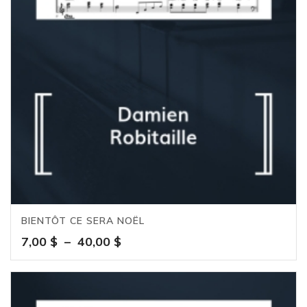
BIENTÔT CE SERA NOËL
Plage
7,00
$
–
40,00
$
de
prix :
7,00 $
à