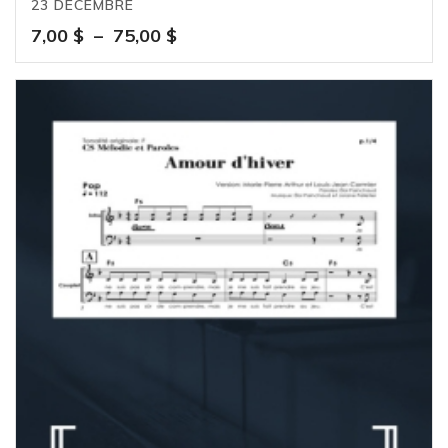
23 DÉCEMBRE
Plage
7,00
$
–
75,00
$
de
prix :
7,00 $
à
75,00 $