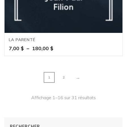
LA PARENTÉ
Plage
7,00
$
–
180,00
$
de
prix :
7,00 $
à
→
1
2
180,00 $
Affichage 1–16 sur 31 résultats
RECHERCHER