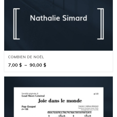
COMBIEN DE NOËL
Plage
7,00
$
–
90,00
$
de
prix :
7,00 $
à
90,00 $