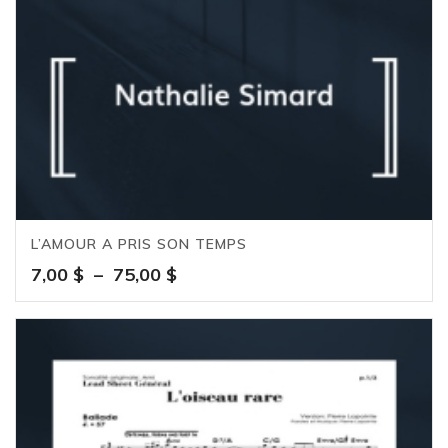
L’AMOUR A PRIS SON TEMPS
Plage
7,00
$
–
75,00
$
de
prix :
7,00 $
à
75,00 $