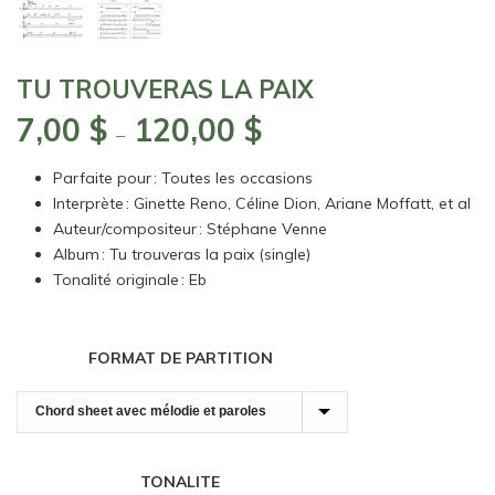
TU TROUVERAS LA PAIX
7,00
$
120,00
$
Plage
–
de
Parfaite pour : Toutes les occasions
prix :
Interprète : Ginette Reno, Céline Dion, Ariane Moffatt, et al
7,00 $
Auteur/compositeur : Stéphane Venne
à
Album : Tu trouveras la paix (single)
120,00 $
Tonalité originale : Eb
FORMAT DE PARTITION
TONALITE