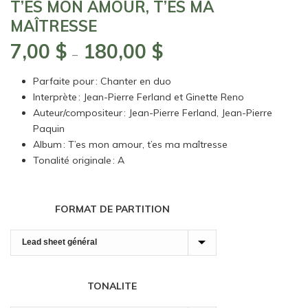
T’ES MON AMOUR, T’ES MA
MAÎTRESSE
7,00
$
180,00
$
Plage
–
de
Parfaite pour : Chanter en duo
prix :
Interprète : Jean-Pierre Ferland et Ginette Reno
7,00 $
Auteur/compositeur : Jean-Pierre Ferland, Jean-Pierre
à
Paquin
180,00 $
Album : T’es mon amour, t’es ma maîtresse
Tonalité originale : A
FORMAT DE PARTITION
TONALITE