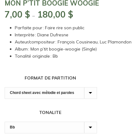
MON P’TIT BOOGIE WOOGIE
7,00
$
180,00
$
Plage
–
de
Parfaite pour : Faire rire son public
prix :
Interprète : Diane Dufresne
7,00 $
Auteur/compositeur : François Cousineau, Luc Plamondon
à
Album : Mon p’tit boogie-woogie (Single)
180,00 $
Tonalité originale : Bb
FORMAT DE PARTITION
TONALITE