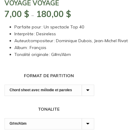
VOYAGE VOYAGE
7,00
$
180,00
$
Plage
–
de
Parfaite pour : Un spectacle Top 40
prix :
Interprète : Desireless
7,00 $
Auteur/compositeur : Dominique Dubois, Jean-Michel Rivat
à
Album : François
180,00 $
Tonalité originale : G#m/Abm
FORMAT DE PARTITION
TONALITE