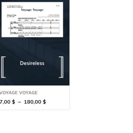
VOYAGE VOYAGE
Plage
7,00
$
–
180,00
$
de
prix :
7,00 $
à