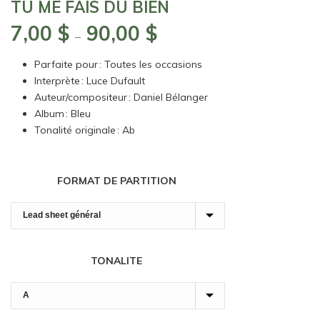
TU ME FAIS DU BIEN
7,00
$
90,00
$
Plage
–
de
Parfaite pour : Toutes les occasions
prix :
Interprète : Luce Dufault
7,00 $
Auteur/compositeur : Daniel Bélanger
à
Album : Bleu
90,00 $
Tonalité originale : Ab
FORMAT DE PARTITION
TONALITE