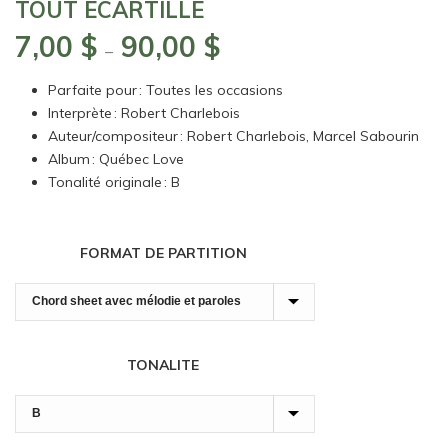
TOUT ÉCARTILLÉ
7,00
$
90,00
$
Plage
–
de
Parfaite pour : Toutes les occasions
prix :
Interprète : Robert Charlebois
7,00 $
Auteur/compositeur : Robert Charlebois, Marcel Sabourin
à
Album : Québec Love
90,00 $
Tonalité originale : B
FORMAT DE PARTITION
TONALITE