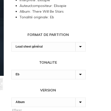
Interprète : Elisapie
7,00 $
Auteur/compositeur : Elisapie
à
Album : There Will Be Stars
90,00 $
Tonalité originale : Eb
FORMAT DE PARTITION
TONALITE
VERSION
Effacer