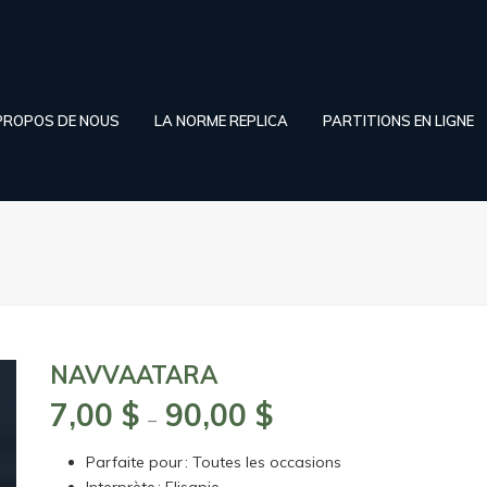
PROPOS DE NOUS
LA NORME REPLICA
PARTITIONS EN LIGNE
NAVVAATARA
7,00
$
90,00
$
Plage
–
de
Parfaite pour : Toutes les occasions
prix :