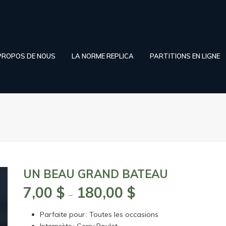
PROPOS DE NOUS
LA NORME REPLICA
PARTITIONS EN LIGNE
UN BEAU GRAND BATEAU
7,00
$
180,00
$
Plage
–
de
Parfaite pour : Toutes les occasions
prix :