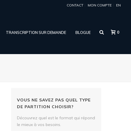
CONTACT
MON COMPTE
EN
0
TRANSCRIPTION SUR DEMANDE
BLOGUE
VOUS NE SAVEZ PAS QUEL TYPE
DE PARTITION CHOISIR?
Découvrez quel est le format qui répond
-
le mieux à vos besoins.