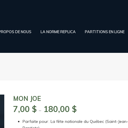
PROPOS DE NOUS
LA NORME REPLICA
PARTITIONS EN LIGNE
MON JOE
7,00
$
180,00
$
Plage
–
de
Parfaite pour : La fête nationale du Québec (Saint-Jean
prix :