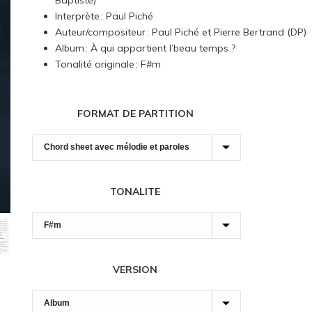
Baptiste)
7,00 $
Interprète : Paul Piché
à
Auteur/compositeur : Paul Piché et Pierre Bertrand (DP)
180,00 $
Album : À qui appartient l’beau temps ?
Tonalité originale : F#m
FORMAT DE PARTITION
TONALITE
VERSION