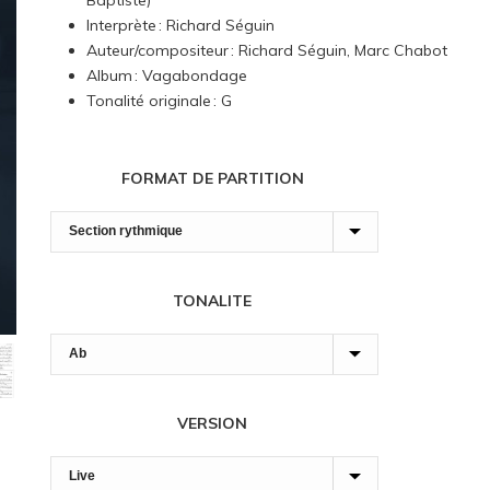
Baptiste)
7,00 $
Interprète : Richard Séguin
à
Auteur/compositeur : Richard Séguin, Marc Chabot
120,00 $
Album : Vagabondage
Tonalité originale : G
FORMAT DE PARTITION
TONALITE
VERSION