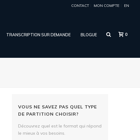
CONTACT
MON COMPTE
EN
0
TRANSCRIPTION SUR DEMANDE
BLOGUE
VOUS NE SAVEZ PAS QUEL TYPE
DE PARTITION CHOISIR?
Découvrez quel est le format qui répond
-
le mieux à vos besoins.