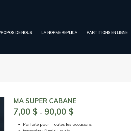
PROPOS DE NOUS
LA NORME REPLICA
PARTITIONS EN LIGNE
MA SUPER CABANE
7,00
$
90,00
$
Plage
–
de
Parfaite pour : Toutes les occasions
prix :