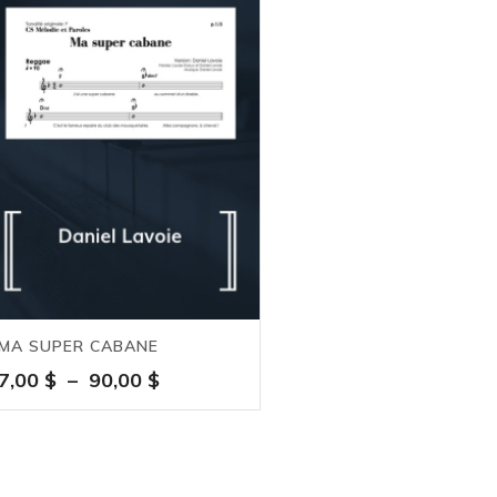
MA SUPER CABANE
Plage
7,00
$
–
90,00
$
de
prix :
7,00 $
à