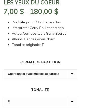
LES YEUX DU COEUR
7,00
$
180,00
$
Plage
–
de
Parfaite pour : Chanter en duo
prix :
Interprète : Gerry Boulet et Marjo
7,00 $
Auteur/compositeur : Gerry Boulet
à
Album : Rendez-vous doux
180,00 $
Tonalité originale : F
FORMAT DE PARTITION
TONALITE