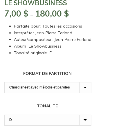
LE SHOWBUSINESS
7,00
$
180,00
$
Plage
–
de
Parfaite pour : Toutes les occasions
prix :
Interprète : Jean-Pierre Ferland
7,00 $
Auteur/compositeur : Jean-Pierre Ferland
à
Album : Le Showbusiness
180,00 $
Tonalité originale : D
FORMAT DE PARTITION
TONALITE