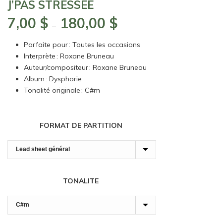
J’PAS STRESSÉE
7,00
$
180,00
$
Plage
–
de
Parfaite pour : Toutes les occasions
prix :
Interprète : Roxane Bruneau
7,00 $
Auteur/compositeur : Roxane Bruneau
à
Album : Dysphorie
180,00 $
Tonalité originale : C#m
FORMAT DE PARTITION
TONALITE