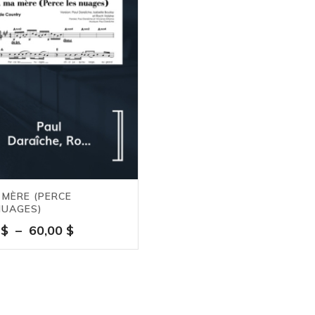
à
60,00 $
180,00
 MÈRE (PERCE
NUAGES)
Plage
0
$
–
60,00
$
de
prix :
7,00 $
à
60,00 $