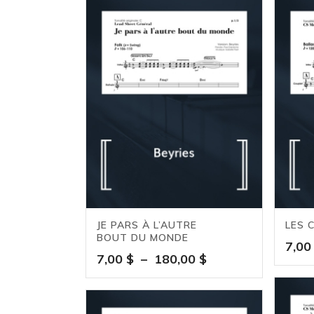
JE PARS À L’AUTRE
LES 
BOUT DU MONDE
7,0
Plage
7,00
$
–
180,00
$
de
prix :
7,00 $