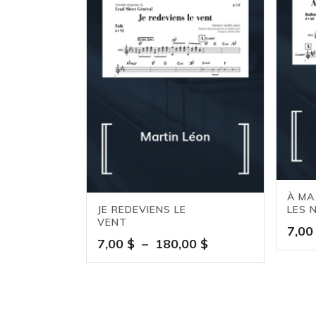
à
180,00 $
À MA
JE REDEVIENS LE
LES 
VENT
7,0
Plage
7,00
$
–
180,00
$
de
prix :
7,00 $
à