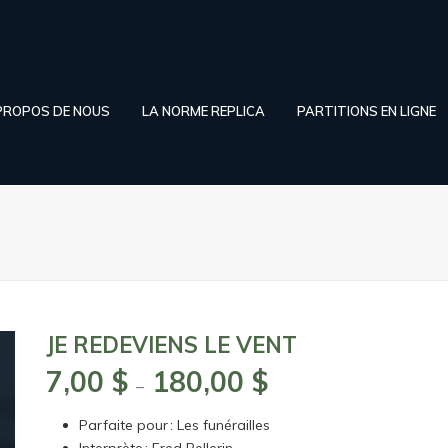
PROPOS DE NOUS
LA NORME REPLICA
PARTITIONS EN LIGNE
JE REDEVIENS LE VENT
7,00
$
180,00
$
Plage
–
de
Parfaite pour : Les funérailles
prix :