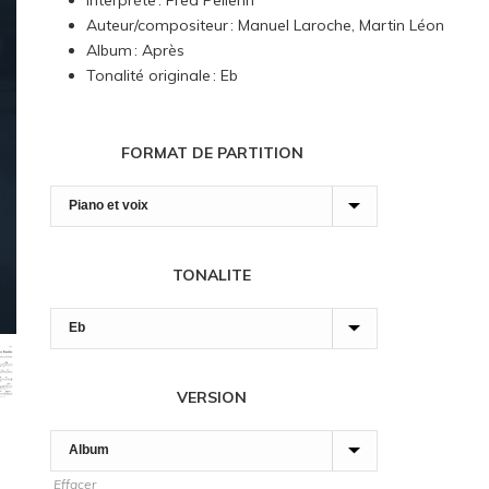
Interprète : Fred Pellerin
7,00 $
Auteur/compositeur : Manuel Laroche, Martin Léon
à
Album : Après
180,00 $
Tonalité originale : Eb
FORMAT DE PARTITION
TONALITE
VERSION
Effacer