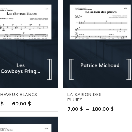
CHEVEUX BLANCS
LA SAISON DES
PLUIES
Plage
0
$
–
60,00
$
Plage
7,00
$
–
180,00
$
de
de
prix :
prix :
7,00 $
7,00 $
à