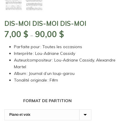
DIS-MOI DIS-MOI DIS-MOI
7,00
$
90,00
$
Plage
–
de
Parfaite pour : Toutes les occasions
prix :
Interprète : Lou-Adriane Cassidy
7,00 $
Auteur/compositeur : Lou-Adriane Cassidy, Alexandre
à
Martel
90,00 $
Album : Journal d’un loup-garou
Tonalité originale : F#m
FORMAT DE PARTITION