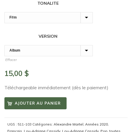
TONALITE
VERSION
Effacer
15,00
$
Téléchargeable immédiatement (dès le paiement)
AJOUTER AU PANIER
UGS :
511-103
Catégories:
Alexandre Martel
,
Années 2020
,
Français
,
Lou-Adriane Cassidy
,
Lou-Adriane Cassidy
,
Pop
,
toutes