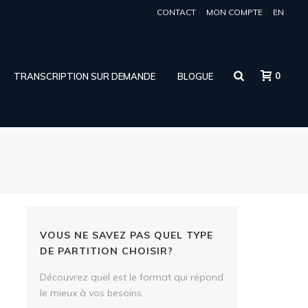
CONTACT
MON COMPTE
EN
0
TRANSCRIPTION SUR DEMANDE
BLOGUE
VOUS NE SAVEZ PAS QUEL TYPE
DE PARTITION CHOISIR?
Découvrez quel est le format qui répond
-
le mieux à vos besoins.