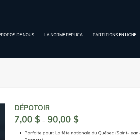
PROPOS DE NOUS
LA NORME REPLICA
PARTITIONS EN LIGNE
DÉPOTOIR
7,00
$
90,00
$
Plage
–
de
Parfaite pour : La fête nationale du Québec (Saint-Jean
prix :