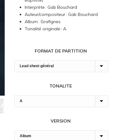
Baptiste)
7,00 $
Interprète : Gab Bouchard
à
Auteur/compositeur : Gab Bouchard
90,00 $
Album : Grafignes
Tonalité originale : A
FORMAT DE PARTITION
TONALITE
VERSION