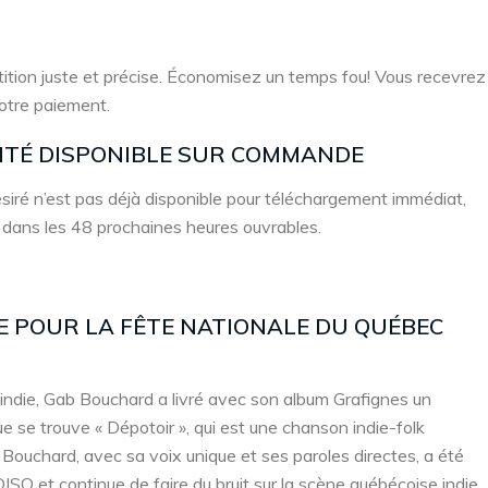
ition juste et précise. Économisez un temps fou! Vous recevrez
votre paiement.
LITÉ DISPONIBLE SUR COMMANDE
 désiré n’est pas déjà disponible pour téléchargement immédiat,
 dans les 48 prochaines heures ouvrables.
TE POUR LA FÊTE NATIONALE DU QUÉBEC
indie, Gab Bouchard a livré avec son album Grafignes un
ue se trouve « Dépotoir », qui est une chanson indie-folk
 Bouchard, avec sa voix unique et ses paroles directes, a été
Q et continue de faire du bruit sur la scène québécoise indie.