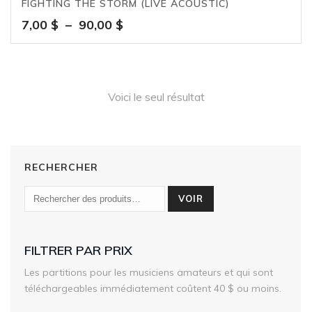
FIGHTING THE STORM (LIVE ACOUSTIC)
Plage
7,00
$
–
90,00
$
de
prix :
7,00 $
à
Voici le seul résultat
90,00 $
RECHERCHER
VOIR
FILTRER PAR PRIX
Les partitions pour les musiciens amateurs et qui sont
téléchargeables immédiatement coûtent 40 $ ou moins.