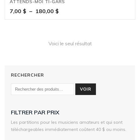
ATTENDS-MOI TI-GARS
Plage
7,00
$
–
180,00
$
de
prix :
7,00 $
à
Voici le seul résultat
180,00 $
RECHERCHER
VOIR
FILTRER PAR PRIX
Les partitions pour les musiciens amateurs et qui sont
téléchargeables immédiatement coûtent 40 $ ou moins.