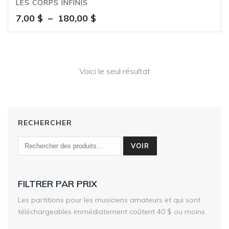
LES CORPS INFINIS
Plage
7,00
$
–
180,00
$
de
prix :
7,00 $
à
Voici le seul résultat
180,00 $
RECHERCHER
VOIR
FILTRER PAR PRIX
Les partitions pour les musiciens amateurs et qui sont
téléchargeables immédiatement coûtent 40 $ ou moins.