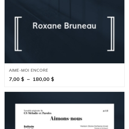
AIME-MOI ENCORE
Plage
7,00
$
–
180,00
$
de
prix :
7,00 $
à
180,00 $