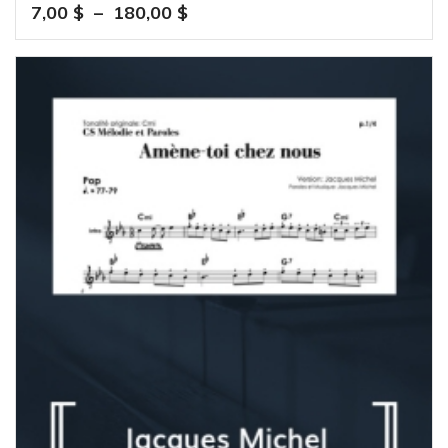
Plage
7,00
$
–
180,00
$
de
prix :
7,00 $
à
180,00 $