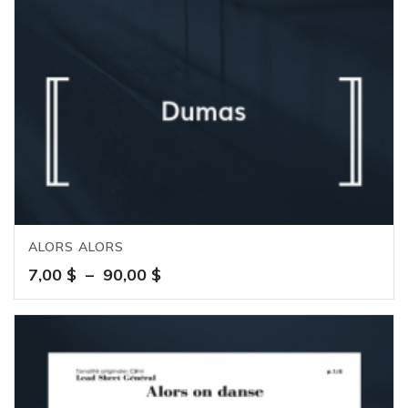
ALORS ALORS
Plage
7,00
$
–
90,00
$
de
prix :
7,00 $
à
90,00 $