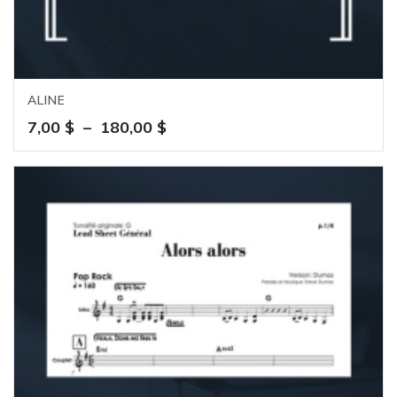
ALINE
Plage
7,00
$
–
180,00
$
de
prix :
7,00 $
à
180,00 $