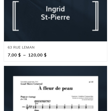
63 RUE LEMAN
Plage
7,00
$
–
120,00
$
de
prix :
7,00 $
à
120,00 $