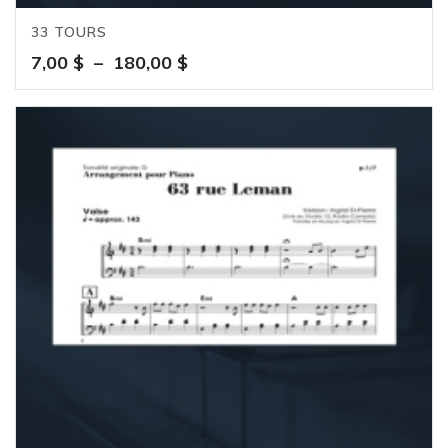
33 TOURS
Plage
7,00
$
–
180,00
$
de
prix :
7,00 $
à
180,00 $