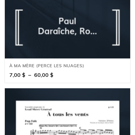
À MA MÈRE (PERCE LES NUAGES)
Plage
7,00
$
–
60,00
$
de
prix :
7,00 $
à
60,00 $