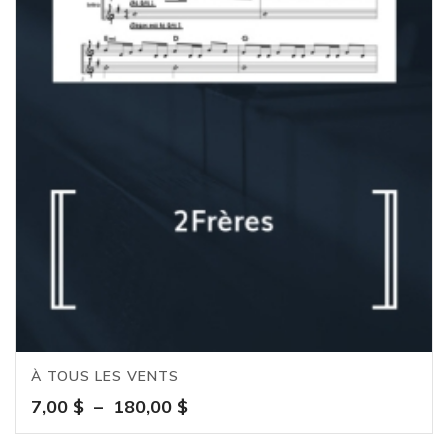
À TOUS LES VENTS
Plage
7,00
$
–
180,00
$
de