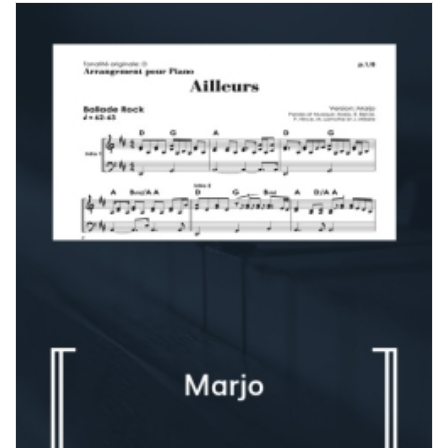
prix :
7,00 $
à
180,00 $