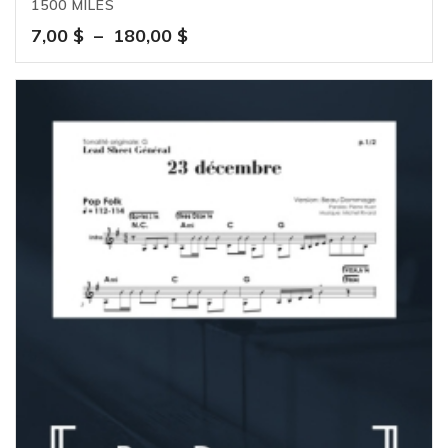
1500 MILES
Plage
7,00
$
–
180,00
$
de
prix :
7,00 $
à
180,00 $