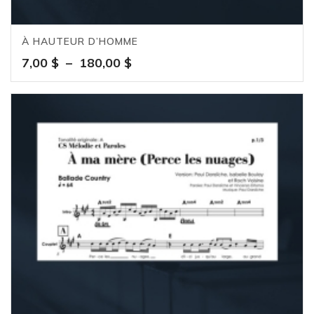
À HAUTEUR D’HOMME
Plage
7,00
$
–
180,00
$
de
prix :
7,00 $
à
180,00 $