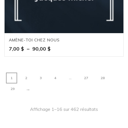
AMÈNE-TOI CHEZ NOUS
Plage
7,00
$
–
90,00
$
de
prix :
7,00 $
à
1
2
3
4
…
27
28
90,00 $
→
29
Affichage 1–16 sur 462 résultats