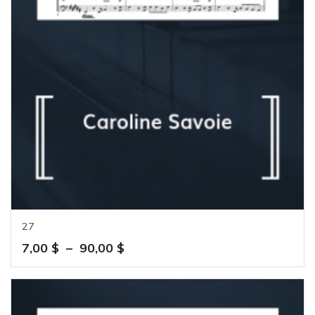
27
Plage
7,00
$
–
90,00
$
de
prix :
7,00 $
à