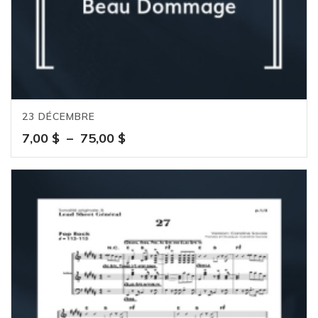
23 DÉCEMBRE
Plage
7,00
$
–
75,00
$
de
prix :
7,00 $
à
75,00 $