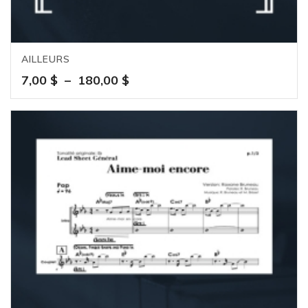
AILLEURS
Plage
7,00
$
–
180,00
$
de
prix :
7,00 $
à
180,00 $