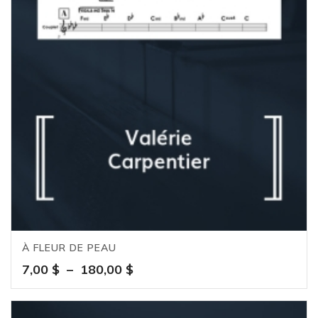
À FLEUR DE PEAU
Plage
7,00
$
–
180,00
$
de
prix :
7,00 $