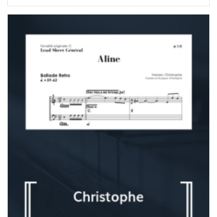
de
prix :
7,00 $
à
180,00 $