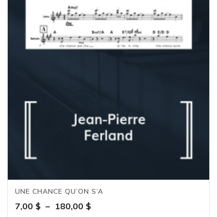
UNE CHANCE QU’ON S’A
Plage
7,00
$
–
180,00
$
de