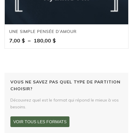
UNE SIMPLE PENSÉE D’AMOUR
Plage
7,00
$
–
180,00
$
de
prix :
7,00 $
à
180,00 $
VOUS NE SAVEZ PAS QUEL TYPE DE PARTITION
CHOISIR?
Découvrez quel est le format qui répond le mieux à vos
besoins.
VOIR TOUS LES FORMATS