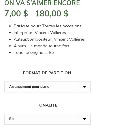
ON VA S’AIMER ENCORE
7,00
$
180,00
$
Plage
–
de
Parfaite pour : Toutes les occasions
prix :
Interprète : Vincent Vallières
7,00 $
Auteur/compositeur : Vincent Vallières
à
Album : Le monde tourne fort
180,00 $
Tonalité originale : Eb
FORMAT DE PARTITION
TONALITE