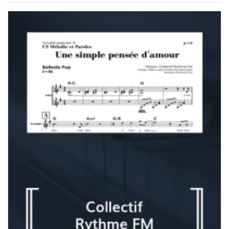
prix :
7,00 $
à
180,00 $