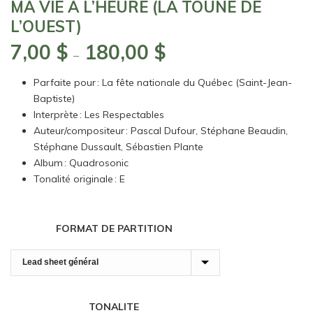
MA VIE À L’HEURE (LA TOUNE DE
L’OUEST)
7,00
$
180,00
$
Plage
–
de
Parfaite pour : La fête nationale du Québec (Saint-Jean-
prix :
Baptiste)
7,00 $
Interprète : Les Respectables
à
Auteur/compositeur : Pascal Dufour, Stéphane Beaudin,
180,00 $
Stéphane Dussault, Sébastien Plante
Album : Quadrosonic
Tonalité originale : E
FORMAT DE PARTITION
TONALITE