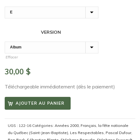
VERSION
Effacer
30,00
$
Téléchargeable immédiatement (dès le paiement)
AJOUTER AU PANIER
UGS :
122-16
Catégories:
Années 2000
,
Français
,
la fête nationale
du Québec (Saint-Jean-Baptiste)
,
Les Respectables
,
Pascal Dufour
,
Pop Rock
,
Sébastien Plante
,
Stéphane Beaudin
,
Stéphane Dussault