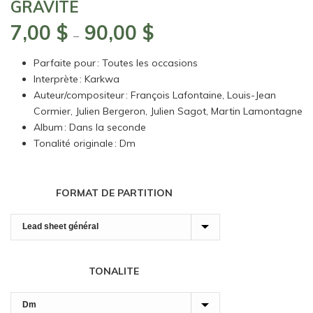
GRAVITÉ
7,00
$
90,00
$
Plage
–
de
Parfaite pour : Toutes les occasions
prix :
Interprète : Karkwa
7,00 $
Auteur/compositeur : François Lafontaine, Louis-Jean
à
Cormier, Julien Bergeron, Julien Sagot, Martin Lamontagne
90,00 $
Album : Dans la seconde
Tonalité originale : Dm
FORMAT DE PARTITION
TONALITE