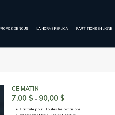
PROPOS DE NOUS
LA NORME REPLICA
PARTITIONS EN LIGNE
CE MATIN
7,00
$
90,00
$
Plage
–
de
Parfaite pour : Toutes les occasions
prix :