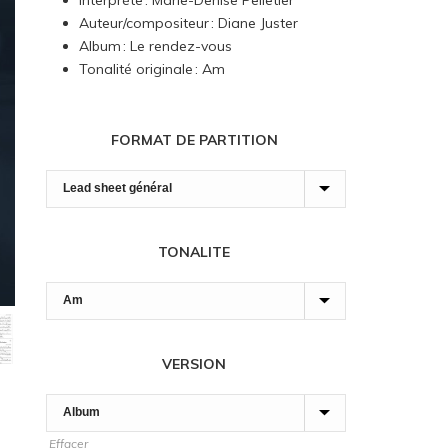
Interprète : Marie-Denise Pelletier
7,00 $
Auteur/compositeur : Diane Juster
à
Album : Le rendez-vous
90,00 $
Tonalité originale : Am
FORMAT DE PARTITION
TONALITE
VERSION
Effacer