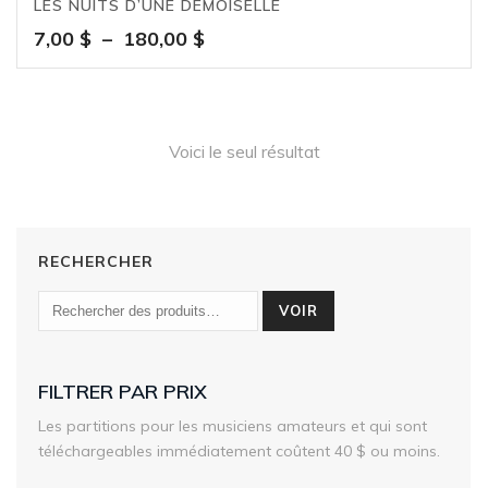
LES NUITS D’UNE DEMOISELLE
Plage
7,00
$
–
180,00
$
de
prix :
7,00 $
à
Voici le seul résultat
180,00 $
RECHERCHER
VOIR
FILTRER PAR PRIX
Les partitions pour les musiciens amateurs et qui sont
téléchargeables immédiatement coûtent 40 $ ou moins.