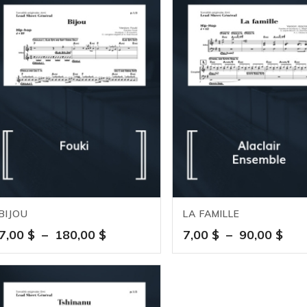
BIJOU
LA FAMILLE
Plage
Pla
7,00
$
–
180,00
$
7,00
$
–
90,00
$
de
de
prix :
prix 
7,00 $
7,00
à
à