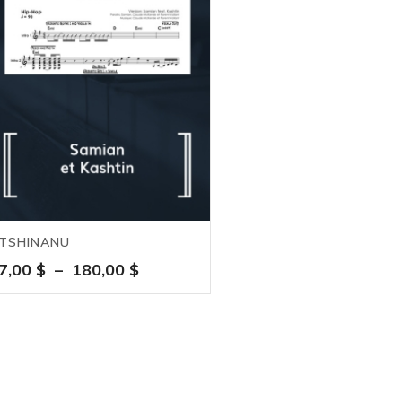
180,00 $
90,
TSHINANU
Plage
7,00
$
–
180,00
$
de
prix :
7,00 $
à
180,00 $