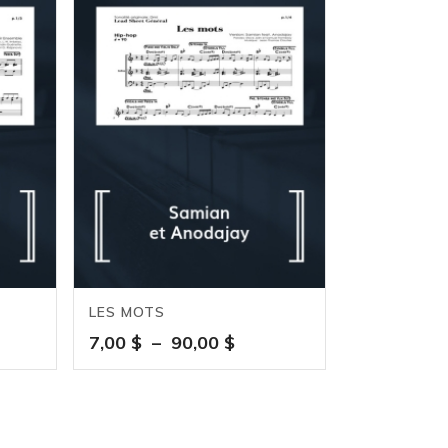
LES MOTS
ge
Plage
7,00
$
–
90,00
$
de
:
prix :
 $
7,00 $
à