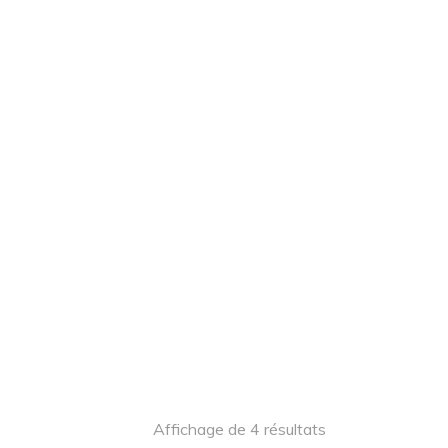
00 $
90,00 $
Affichage de 4 résultats