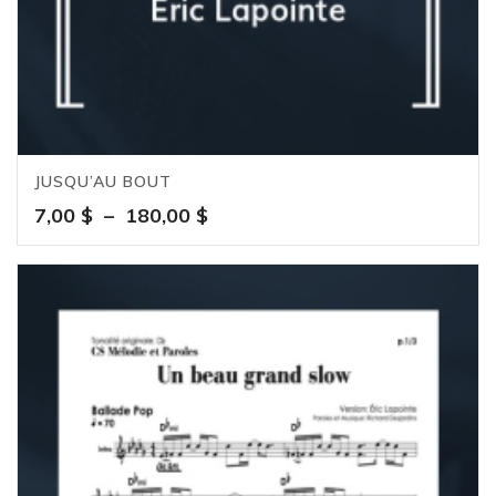
JUSQU’AU BOUT
Plage
7,00
$
–
180,00
$
de
prix :
7,00 $
à
180,00 $