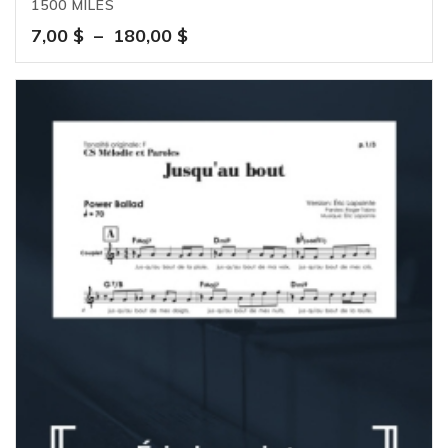
1500 MILES
Plage
7,00
$
–
180,00
$
de
prix :
7,00 $
à
180,00 $