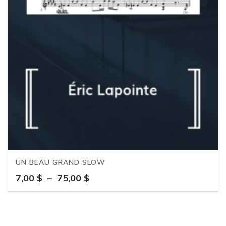
UN BEAU GRAND SLOW
Plage
7,00
$
–
75,00
$
de
prix :
7,00 $
à