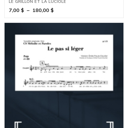
LE GRILLON ET LA LUCIOLE
Plage
7,00
$
–
180,00
$
de
prix :
7,00 $
à
180,00 $