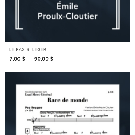
LE PAS SI LÉGER
Plage
7,00
$
–
90,00
$
de
prix :
7,00 $
à
90,00 $