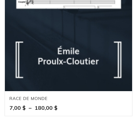
RACE DE MONDE
Plage
7,00
$
–
180,00
$
de
prix :
7,00 $
à