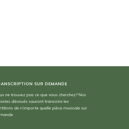
RANSCRIPTION SUR DEMANDE
us ne trouvez pas ce que vous cherchez? Nos
pistes dévoués sauront transcrire les
rtitions de n’importe quelle pièce musicale sur
mande.