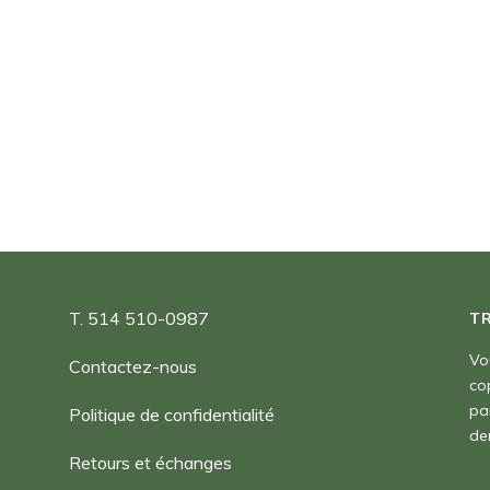
T. 514 510-0987
T
Vo
Contactez-nous
co
pa
Politique de confidentialité
de
Retours et échanges