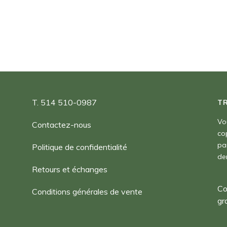
à
180,00 $
T. 514 510-0987
T
Vo
Contactez-nous
co
pa
Politique de confidentialité
de
Retours et échanges
Co
Conditions générales de vente
gr