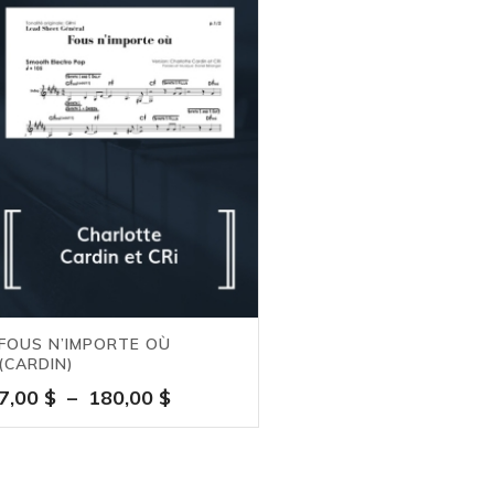
FOUS N’IMPORTE OÙ
(CARDIN)
Plage
7,00
$
–
180,00
$
de
prix :
7,00 $