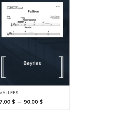
VALLÉES
Plage
7,00
$
–
90,00
$
de
prix :
7,00 $
à