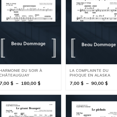
75,00 $
90,
HARMONIE DU SOIR À
LA COMPLAINTE DU
CHÂTEAUGUAY
PHOQUE EN ALASKA
Plage
Pla
7,00
$
–
180,00
$
7,00
$
–
90,00
$
de
de
prix :
prix 
7,00 $
7,00
à
à
180,00 $
90,