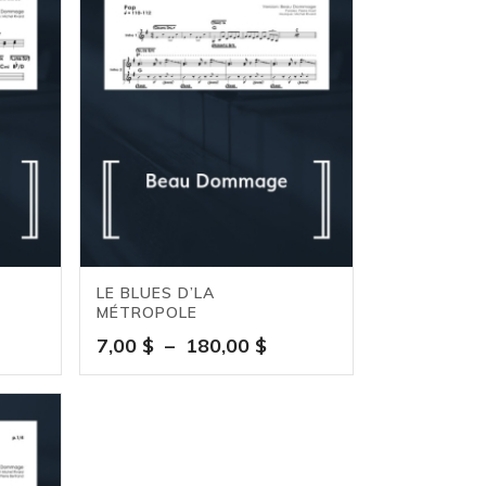
00 $
180,00 $
LE BLUES D’LA
MÉTROPOLE
ge
Plage
7,00
$
–
180,00
$
de
:
prix :
 $
7,00 $
à
00 $
180,00 $