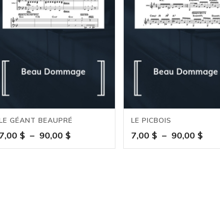
LE GÉANT BEAUPRÉ
LE PICBOIS
Plage
Pla
7,00
$
–
90,00
$
7,00
$
–
90,00
$
de
de
prix :
prix 
7,00 $
7,00
à
à
90,00 $
90,