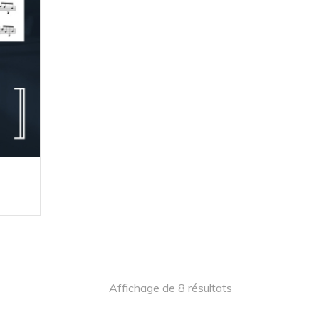
ge
:
 $
00 $
Affichage de 8 résultats