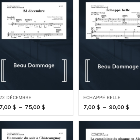
23 DÉCEMBRE
ÉCHAPPÉ BELLE
Plage
Pla
7,00
$
–
75,00
$
7,00
$
–
90,00
$
de
de
prix :
prix 
7,00 $
7,00
à
à