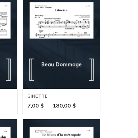
GINETTE
ge
Plage
7,00
$
–
180,00
$
de
:
prix :
 $
7,00 $
à