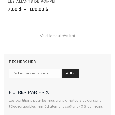
LES AMANTS DE POMPÉI
Plage
7,00
$
–
180,00
$
de
prix :
7,00 $
à
Voici le seul résultat
180,00 $
RECHERCHER
VOIR
FILTRER PAR PRIX
Les partitions pour les musiciens amateurs et qui sont
téléchargeables immédiatement coûtent 40 $ ou moins.