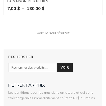
LA SAISON DES PLUIES
Plage
7,00
$
–
180,00
$
de
prix :
7,00 $
à
Voici le seul résultat
180,00 $
RECHERCHER
VOIR
FILTRER PAR PRIX
Les partitions pour les musiciens amateurs et qui sont
téléchargeables immédiatement coûtent 40 $ ou moins.