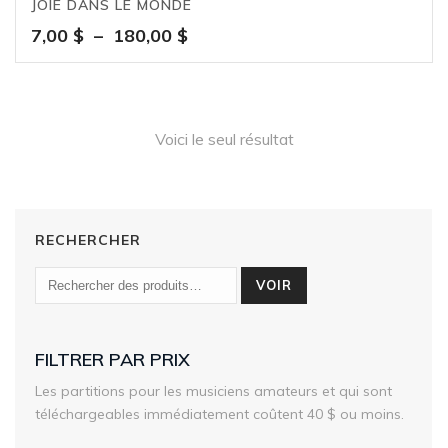
JOIE DANS LE MONDE
Plage
7,00
$
–
180,00
$
de
prix :
7,00 $
à
Voici le seul résultat
180,00 $
RECHERCHER
VOIR
FILTRER PAR PRIX
Les partitions pour les musiciens amateurs et qui sont
téléchargeables immédiatement coûtent 40 $ ou moins.