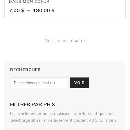
DANS MON COEUR
Plage
7,00
$
–
180,00
$
de
prix :
7,00 $
à
Voici le seul résultat
180,00 $
RECHERCHER
VOIR
FILTRER PAR PRIX
Les partitions pour les musiciens amateurs et qui sont
téléchargeables immédiatement coûtent 40 $ ou moins.