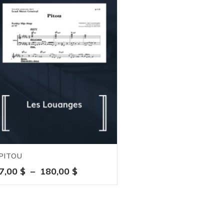
PITOU
Plage
7,00
$
–
180,00
$
de
prix :
7,00 $
à