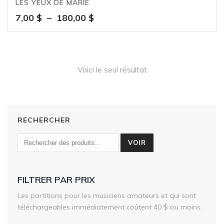
LES YEUX DE MARIE
Plage
7,00
$
–
180,00
$
de
prix :
7,00 $
à
Voici le seul résultat
180,00 $
RECHERCHER
VOIR
FILTRER PAR PRIX
Les partitions pour les musiciens amateurs et qui sont
téléchargeables immédiatement coûtent 40 $ ou moins.