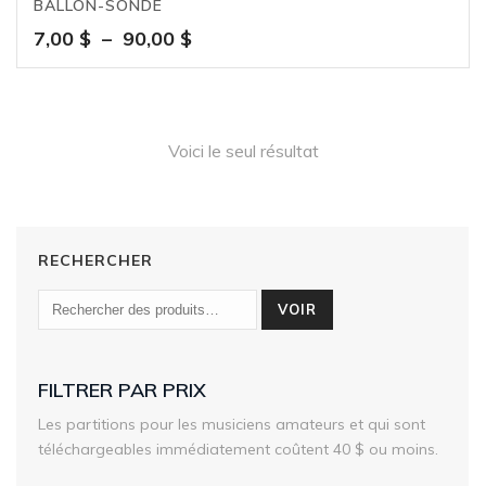
BALLON-SONDE
Plage
7,00
$
–
90,00
$
de
prix :
7,00 $
à
Voici le seul résultat
90,00 $
RECHERCHER
VOIR
FILTRER PAR PRIX
Les partitions pour les musiciens amateurs et qui sont
téléchargeables immédiatement coûtent 40 $ ou moins.