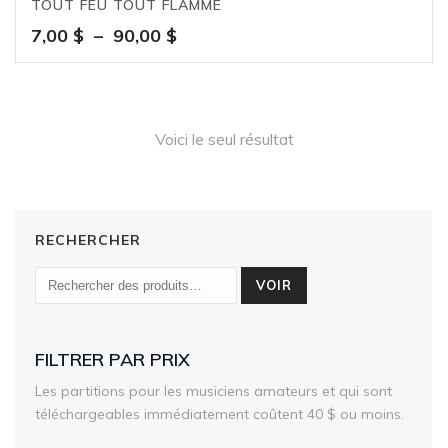
TOUT FEU TOUT FLAMME
Plage
7,00
$
–
90,00
$
de
prix :
7,00 $
à
Voici le seul résultat
90,00 $
RECHERCHER
VOIR
FILTRER PAR PRIX
Les partitions pour les musiciens amateurs et qui sont
téléchargeables immédiatement coûtent 40 $ ou moins.