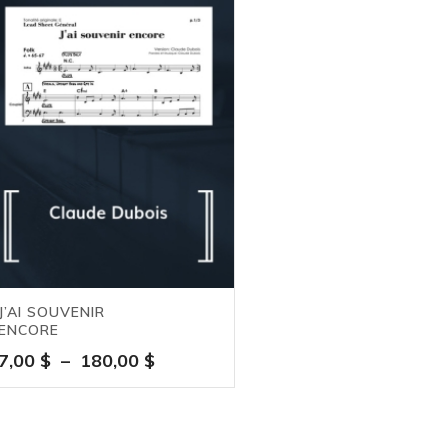
J’AI SOUVENIR
ENCORE
Plage
7,00
$
–
180,00
$
de
prix :
7,00 $