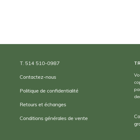
à
180,00 $
T. 514 510-0987
T
Vo
Contactez-nous
co
pa
Politique de confidentialité
de
Retours et échanges
Co
Conditions générales de vente
gr