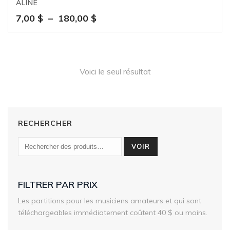
ALINE
Plage
7,00
$
–
180,00
$
de
prix :
7,00 $
à
Voici le seul résultat
180,00 $
RECHERCHER
VOIR
FILTRER PAR PRIX
Les partitions pour les musiciens amateurs et qui sont
téléchargeables immédiatement coûtent 40 $ ou moins.