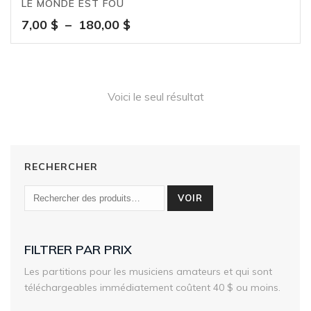
LE MONDE EST FOU
Plage
7,00
$
–
180,00
$
de
prix :
7,00 $
à
Voici le seul résultat
180,00 $
RECHERCHER
VOIR
FILTRER PAR PRIX
Les partitions pour les musiciens amateurs et qui sont
téléchargeables immédiatement coûtent 40 $ ou moins.