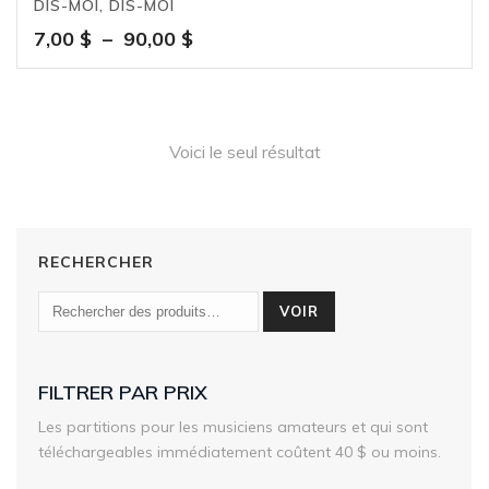
DIS-MOI, DIS-MOI
Plage
7,00
$
–
90,00
$
de
prix :
7,00 $
à
Voici le seul résultat
90,00 $
RECHERCHER
VOIR
FILTRER PAR PRIX
Les partitions pour les musiciens amateurs et qui sont
téléchargeables immédiatement coûtent 40 $ ou moins.